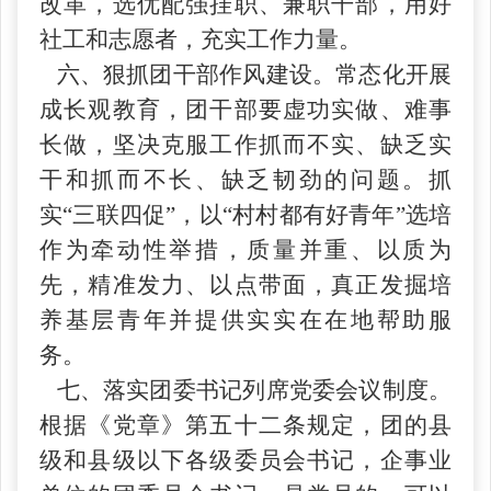
改革，选优配强挂职、兼职干部，用好
社工和志愿者，充实工作力量。
六、
狠抓团干部作风
建设
。
常态化开展
成长观教育，团干部要虚功实做、难事
长做，坚决克服工作抓而不实、缺乏实
干和抓而不长、缺乏韧劲的问题。抓
实
“三联四促”，以“村村都有好青年”选培
作为牵动性举措，质量并重、以质为
先，精准发力、以点带面，真正发掘培
养基层青年并提供实实在在地帮助服
务。
七、落实团委书记列席党委会议制度。
根据《党章》第五十二条规定，团的县
级和县级以下各级委员会书记，企事业