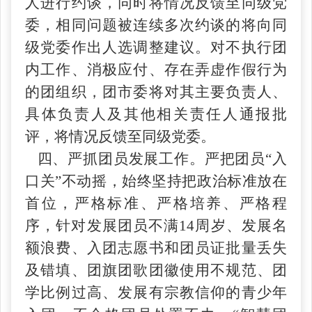
人进行约谈，同时将情况反馈至同级党
委，相同问题被连续多次约谈的将向同
级党委作出人选调整建议。对不执行团
内工作、消极应付、存在弄虚作假行为
的团组织，团市委将对其主要负责人、
具体负责人及其他相关责任人通报批
评，将情况反馈至同级党委。
四、严抓
团员发展工作。
严把团员
“入
口关”不动摇，始终坚持把政治标准放在
首位，严格标准、严格培养、严格程
序，针对发展团员不满14周岁、发展名
额浪费、入团志愿书和团员证批量丢失
及错填、团旗团歌团徽使用不规范、团
学比例过高、发展有宗教信仰的青少年